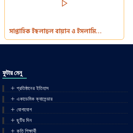
সাপ্তাহিক ইছলাহুল বায়ান ও ইসলামি
সঙ্গীতানুষ্ঠান (১৮-১১-২০২৪ ইং)
ফুটার মেনু
প্রতিষ্ঠানের ইতিহাস
একাডেমিক ক্যালেন্ডার
যোগাযোগ
ছুটির দিন
কৃতি শিক্ষার্থী