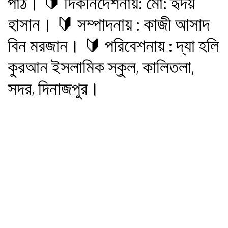
পাঠ। 🔰 দিকনির্দেশনায়: মো: হৃদয়
হাসান। 🔰 সম্পাদনায় : কাজী আসাদ
বিন মরজান। 🔰 পরিবেশনায় : দ্যা হলি
কুরআন ইসলামিক স্কুল, কালিতলা,
সদর, দিনাজপুর।