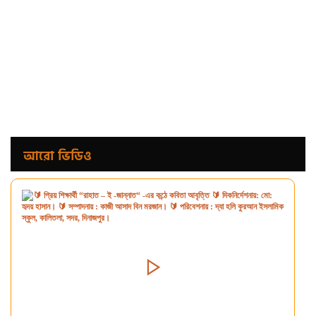
আরো ভিডিও