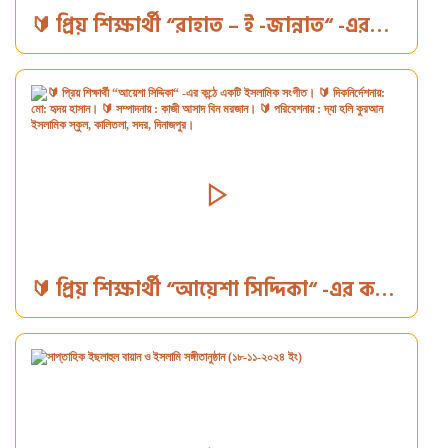
🔰 প্রিয় শিক্ষার্থী “রাহাত – ই -জান্নাত“ -এর
কন্ঠে কবিতা আবৃত্তি 🔰 দিকনির্দেশনায়: মো:
হৃদয় হাসান। 🔰 সম্পাদনায় : কাজী আসাদ বিন
মরজান। 🔰 পরিবেশনায় : দ্যা হলি কুরআন
ইসলামিক স্কুল, কালিতলা, সদর, দিনাজপুর।
🔰 প্রিয় শিক্ষার্থী “আয়েশা সিদ্দিকা“ -এর কন্ঠে
একটি ইসলামিক সংগীত। 🔰 দিকনির্দেশনায়:
মো: হৃদয় হাসান। 🔰 সম্পাদনায় : কাজী আসাদ
বিন মরজান। 🔰 পরিবেশনায় : দ্যা হলি
কুরআন ইসলামিক স্কুল, কালিতলা, সদর,
দিনাজপুর।