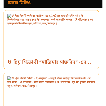
আরো ভিডিও
🔰 প্রিয় শিক্ষার্থী “সাজিদাহ সাফরিন“ -এর
কন্ঠে পাঠ্যবই হতে ৩টি হাদীস পাঠ। 🔰
দিকনির্দেশনায়: মো: হৃদয় হাসান। 🔰
সম্পাদনায় : কাজী আসাদ বিন মরজান। 🔰
পরিবেশনায় : দ্যা হলি কুরআন ইসলামিক স্কুল,
কালিতলা, সদর, দিনাজপুর।