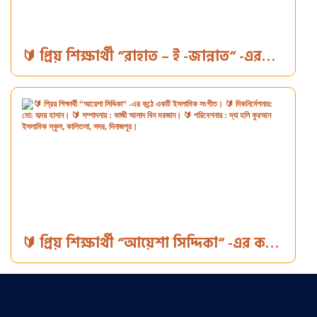
🔰 প্রিয় শিক্ষার্থী “রাহাত – ই -জান্নাত“ -এর
কন্ঠে কবিতা আবৃত্তি 🔰 দিকনির্দেশনায়: মো:
হৃদয় হাসান। 🔰 সম্পাদনায় : কাজী আসাদ বিন
মরজান। 🔰 পরিবেশনায় : দ্যা হলি কুরআন
ইসলামিক স্কুল, কালিতলা, সদর, দিনাজপুর।
🔰 প্রিয় শিক্ষার্থী “আয়েশা সিদ্দিকা“ -এর কন্ঠে
একটি ইসলামিক সংগীত। 🔰 দিকনির্দেশনায়:
মো: হৃদয় হাসান। 🔰 সম্পাদনায় : কাজী আসাদ
বিন মরজান। 🔰 পরিবেশনায় : দ্যা হলি