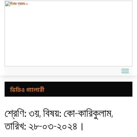
ভিডিও গ্যালারী
শ্রেণি: ৩য়, বিষয়: কো-কারিকুলাম,
তারিখ: ২৮-০৩-২০২৪।