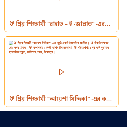
🔰 প্রিয় শিক্ষার্থী “রাহাত – ই -জান্নাত“ -এর
কন্ঠে কবিতা আবৃত্তি 🔰 দিকনির্দেশনায়: মো:
হৃদয় হাসান। 🔰 সম্পাদনায় : কাজী আসাদ বিন
মরজান। 🔰 পরিবেশনায় : দ্যা হলি কুরআন
ইসলামিক স্কুল, কালিতলা, সদর, দিনাজপুর।
🔰 প্রিয় শিক্ষার্থী “আয়েশা সিদ্দিকা“ -এর কন্ঠে
একটি ইসলামিক সংগীত। 🔰 দিকনির্দেশনায়:
মো: হৃদয় হাসান। 🔰 সম্পাদনায় : কাজী আসাদ
বিন মরজান। 🔰 পরিবেশনায় : দ্যা হলি