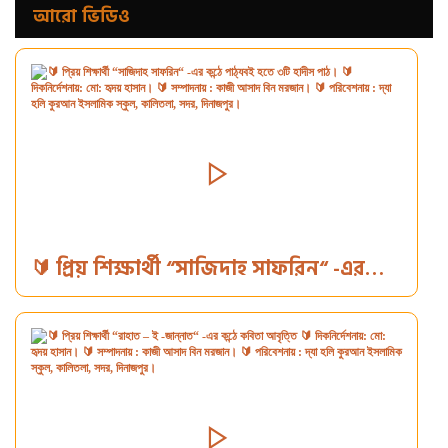
আরো ভিডিও
🔰 প্রিয় শিক্ষার্থী “সাজিদাহ সাফরিন“ -এর
কন্ঠে পাঠ্যবই হতে ৩টি হাদীস পাঠ। 🔰
দিকনির্দেশনায়: মো: হৃদয় হাসান। 🔰
সম্পাদনায় : কাজী আসাদ বিন মরজান। 🔰
পরিবেশনায় : দ্যা হলি কুরআন ইসলামিক স্কুল,
কালিতলা, সদর, দিনাজপুর।