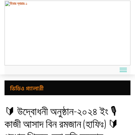
ভিডিও গ্যালারী
🔰 উদ্বোধনী অনুষ্ঠান-২০২৪ ইং 🎙️
কাজী আসাদ বিন রমজান (হাফিঃ) 🔰