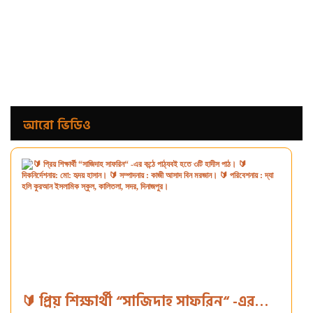
আরো ভিডিও
🔰 প্রিয় শিক্ষার্থী “সাজিদাহ সাফরিন“ -এর