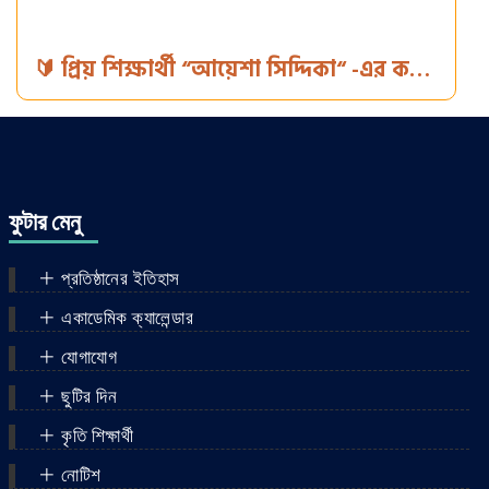
🔰 প্রিয় শিক্ষার্থী “আয়েশা সিদ্দিকা“ -এর কন্ঠে
একটি ইসলামিক সংগীত। 🔰 দিকনির্দেশনায়:
মো: হৃদয় হাসান। 🔰 সম্পাদনায় : কাজী আসাদ
বিন মরজান। 🔰 পরিবেশনায় : দ্যা হলি
কুরআন ইসলামিক স্কুল, কালিতলা, সদর,
ফুটার মেনু
দিনাজপুর।
প্রতিষ্ঠানের ইতিহাস
একাডেমিক ক্যালেন্ডার
যোগাযোগ
ছুটির দিন
কৃতি শিক্ষার্থী
নোটিশ