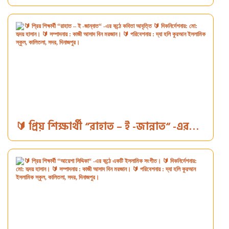
কন্ঠে পাঠ্যবই হতে ৩টি হাদীস পাঠ। 🔰
দিকনির্দেশনায়: মো: হৃদয় হাসান। 🔰
সম্পাদনায় : কাজী আসাদ বিন মরজান। 🔰
পরিবেশনায় : দ্যা হলি কুরআন ইসলামিক স্কুল,
কালিতলা, সদর, দিনাজপুর।
🔰 প্রিয় শিক্ষার্থী “রাহাত – ই -জান্নাত“ -এর
কন্ঠে কবিতা আবৃত্তি 🔰 দিকনির্দেশনায়: মো:
হৃদয় হাসান। 🔰 সম্পাদনায় : কাজী আসাদ বিন
মরজান। 🔰 পরিবেশনায় : দ্যা হলি কুরআন
ইসলামিক স্কুল, কালিতলা, সদর, দিনাজপুর।