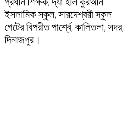
প্রধান শিক্ষক, দ্যা হলি কুরআন
ইসলামিক স্কুল, সারদেশ্বরী স্কুল
গেটের বিপরীত পার্শ্বে, কালিতলা, সদর,
দিনাজপুর।