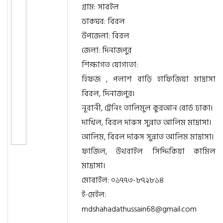
গ্রাম: সাবইল
ডাকঘর: বিরল
উপজেলা: বিরল
জেলা: দিনাজপুর
শিক্ষাগত যোগ্যতা:
হিফজ , পলাশ বাড়ি হাফিজিয়া মাদ্রাসা
বিরল, দিনাজপুর।
নূরানী, ট্রেনিং তালিমুল কুরআন বোর্ড ঢাকা।
দাখিল, বিরল দারুস সুন্নাত আলিম মাদ্রাসা।
আলিম, বিরল দারুস সুন্নাত আলিম মাদ্রাসা।
ফাজিল, উথরাইল সিদ্দিকিয়া কামিল
মাদ্রাসা।
মোবাইল: ০১৭৭৩-৮৭২৮১৪
ই-মেইল:
mdshahadathussain68@gmail.com