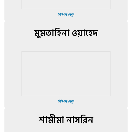
পিডিএফ দেখুন
মুমতাহিনা ওয়াহেদ
পিডিএফ দেখুন
শামীমা নাসরিন