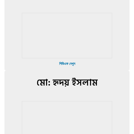
পিডিএফ দেখুন
মো: হৃদয় ইসলাম