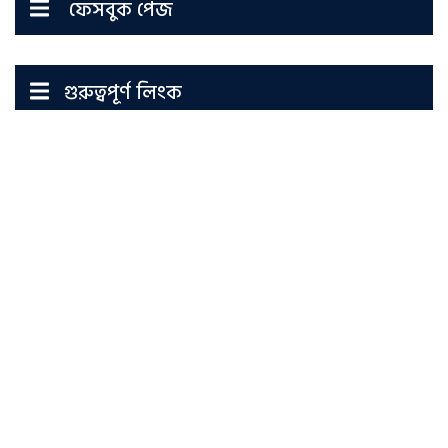
ফেসবুক পেজ
গুরুত্বপূর্ণ লিংক
শিক্ষা মন্ত্রনালয়
বাংলাদেশ মাদরাসা শিক্ষা অধিদপ্তর
বাংলাদেশ মাদরাসা শিক্ষা বোর্ড
দিনাজপুর শিক্ষা বোর্ড
ইসলামি আরবী বিশ্ববিদ্যালয়
শিক্ষা মন্ত্রণালয়