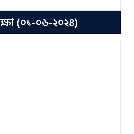
রীক্ষা (০১-০৬-২০২৪)