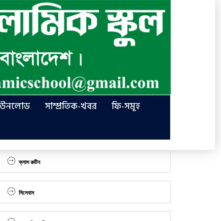
াউনলোড
সাম্প্রতিক-খবর
ফি-সমূহ
ক্লাস রুটিন
সিলেবাস