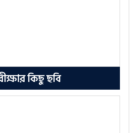
রীক্ষার কিছু ছবি