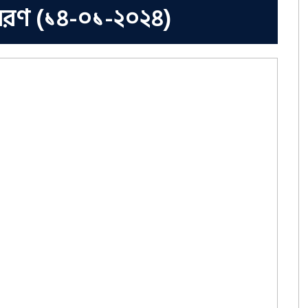
ের বরণ (১৪-০১-২০২৪)