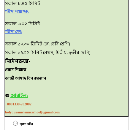
সকাল ৮.৪৫ মিনিট
পরীক্ষা সময় শুরু:
সকাল ৯.০০ মিনিট
পরীক্ষা শেষ:
সকাল ১০.৩০ মিনিট (প্লে, বেবি শ্রেণি)
সকাল ১১.০০ মিনিট (প্রথম, দ্বিতীয়, তৃতীয় শ্রেণি)
নির্দেশক্রমে-
প্রধান শিক্ষক
কাজী আসাদ বিন রমজান
☎️
মোবাইল:
+8801330-702002
holyquranislamicschool@gmail.com
ক্লাস রুটিন