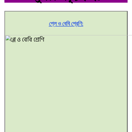
প্লে ও বেবি শ্রেণি: