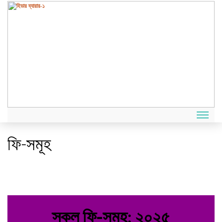
ফি-সমূহ
স্কুল ফি-সমূহ: ২০২৫