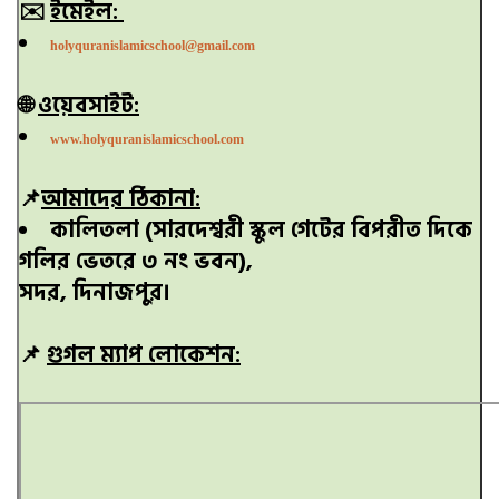
✉️
ইমেইল:
holyquranislamicschool@gmail.com
🌐
ওয়েবসাইট:
www.holyquranislamicschool.com
📌
আমাদের ঠিকানা:
কালিতলা (সারদেশ্বরী স্কুল গেটের বিপরীত দিকে
গলির ভেতরে ৩ নং ভবন),
সদর, দিনাজপুর।
📌
গুগল ম্যাপ লোকেশন: