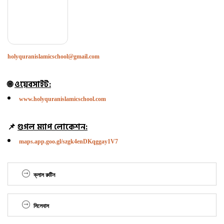
holyquranislamicschool@gmail.com
🌐
ওয়েবসাইট:
www.holyquranislamicschool.com
📌
গুগল ম্যাপ লোকেশন:
maps.app.goo.gl/szgk4enDKqggay1V7
ক্লাস রুটিন
সিলেবাস