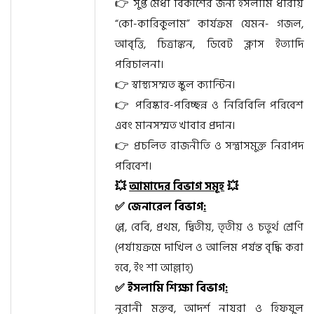
👉 সুপ্ত মেধা বিকাশের জন্য ইসলামি ধারায়
“কো-কারিকুলাম” কার্যক্রম যেমন- গজল,
আবৃত্তি, চিত্রাঙ্কন, ডিবেট ক্লাস ইত্যাদি
পরিচালনা।
👉 স্বাস্থ্যসম্মত স্কুল ক্যান্টিন।
👉 পরিষ্কার-পরিচ্ছন্ন ও নিরিবিলি পরিবেশ
এবং মানসম্মত খাবার প্রদান।
👉 প্রচলিত রাজনীতি ও সন্ত্রাসমুক্ত নিরাপদ
পরিবেশ।
💥
আমাদের বিভাগ সমূহ
💥
✅ জেনারেল বিভাগ
:
প্লে, বেবি, প্রথম, দ্বিতীয়, তৃতীয় ও চতুর্থ শ্রেণি
(পর্যায়ক্রমে দাখিল ও আলিম পর্যন্ত বৃদ্ধি করা
হবে, ইং শা আল্লাহ্‌)
✅ ইসলামি শিক্ষা বিভাগ
:
নূরানী মক্তব, আদর্শ নাযরা ও হিফযুল